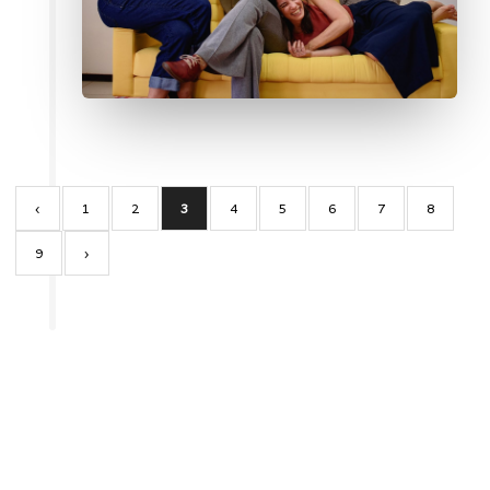
‹
1
2
3
4
5
6
7
8
9
›