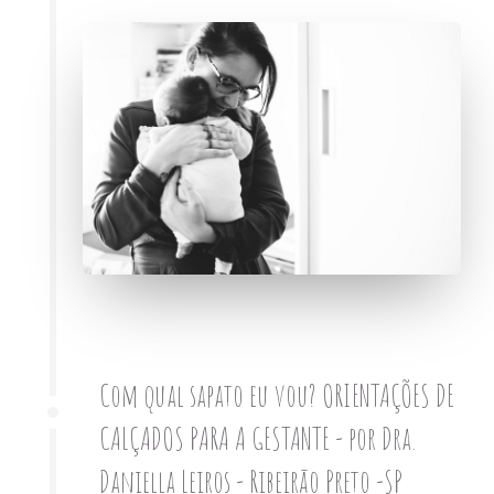
Com qual sapato eu vou? ORIENTAÇÕES DE
CALÇADOS PARA A GESTANTE - por Dra.
Daniella Leiros - Ribeirão Preto -SP