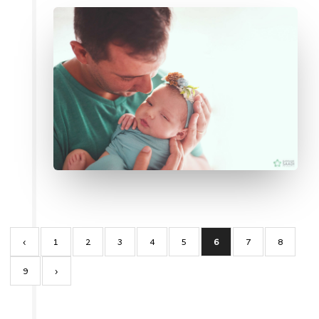
‹
1
2
3
4
5
6
7
8
9
›