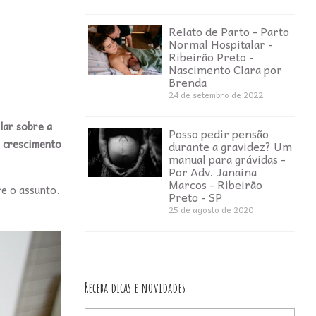
Relato de Parto - Parto
Normal Hospitalar -
Ribeirão Preto -
Nascimento Clara por
Brenda
24 de setembro de 2022
lar sobre a
Posso pedir pensão
 crescimento
durante a gravidez? Um
manual para grávidas -
Por Adv. Janaina
Marcos - Ribeirão
re o assunto.
Preto - SP
25 de agosto de 2020
Receba dicas e novidades