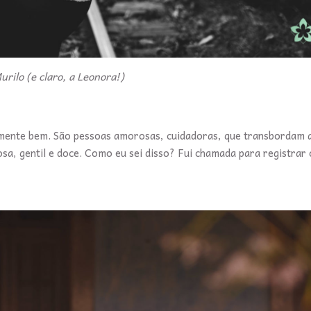
urilo (e claro, a Leonora!)
velmente bem. São pessoas amorosas, cuidadoras, que transbordam
sa, gentil e doce. Como eu sei disso? Fui chamada para registrar 