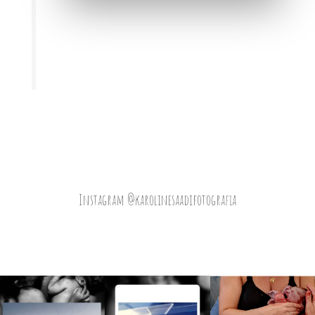
Instagram @karolinesaadifotografia