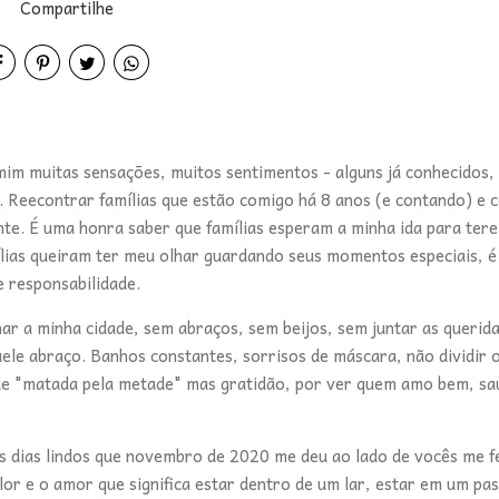
Compartilhe
im muitas sensações, muitos sentimentos - alguns já conhecidos,
s. Reecontrar famílias que estão comigo há 8 anos (e contando) e 
nte. É uma honra saber que famílias esperam a minha ida para ter
ílias queiram ter meu olhar guardando seus momentos especiais, 
e responsabilidade.
nar a minha cidade, sem abraços, sem beijos, sem juntar as querida
ele abraço. Banhos constantes, sorrisos de máscara, não dividir 
de "matada pela metade" mas gratidão, por ver quem amo bem, sa
 dias lindos que novembro de 2020 me deu ao lado de vocês me fe
or e o amor que significa estar dentro de um lar, estar em um pa