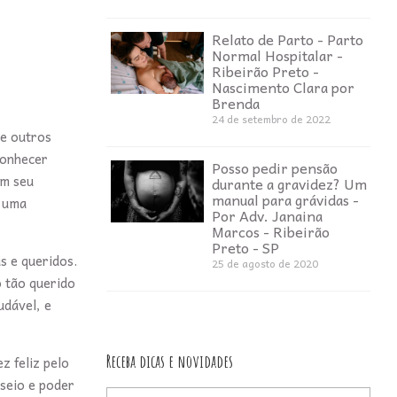
Relato de Parto - Parto
Normal Hospitalar -
Ribeirão Preto -
Nascimento Clara por
Brenda
24 de setembro de 2022
 e outros
conhecer
Posso pedir pensão
em seu
durante a gravidez? Um
manual para grávidas -
é uma
Por Adv. Janaina
Marcos - Ribeirão
Preto - SP
s e queridos.
25 de agosto de 2020
o tão querido
udável, e
Receba dicas e novidades
z feliz pelo
sseio e poder