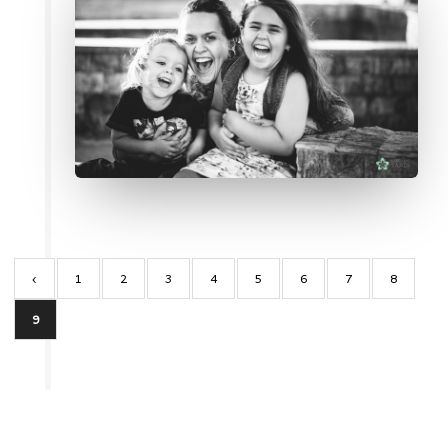
‹
1
2
3
4
5
6
7
8
9