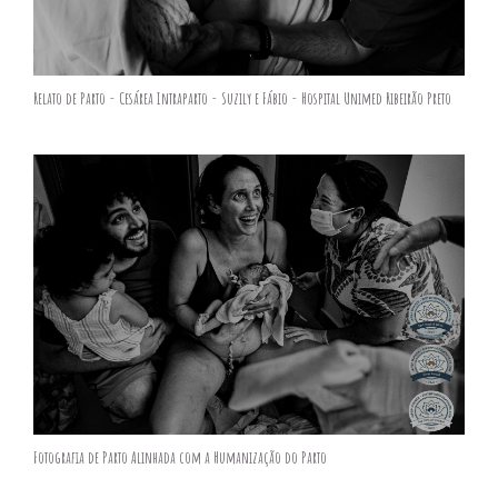
Relato de Parto - Cesárea Intraparto - Suzily e Fábio - Hospital Unimed Ribeirão Preto
Fotografia de Parto Alinhada com a Humanização do Parto