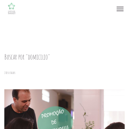
menu
Buscar por
"domicilio"
1
Resultados