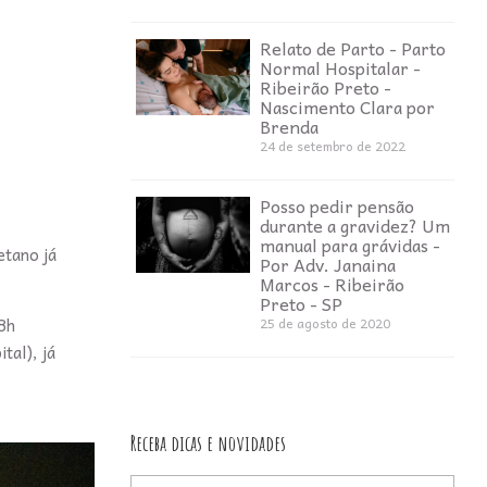
Relato de Parto - Parto
Normal Hospitalar -
Ribeirão Preto -
Nascimento Clara por
Brenda
24 de setembro de 2022
Posso pedir pensão
durante a gravidez? Um
manual para grávidas -
etano já
Por Adv. Janaina
Marcos - Ribeirão
Preto - SP
8h
25 de agosto de 2020
tal), já
Receba dicas e novidades