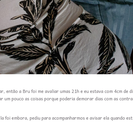
r, então a Bru foi me avaliar umas 21h e eu estava com 4cm de di
r um pouco as coisas porque poderia demorar dias com as contr
la foi embora, pediu para acompanharmos e avisar ela quando est