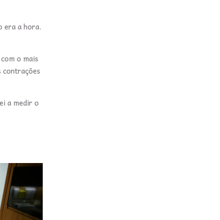
o era a hora.
 com o mais
s contrações
i a medir o