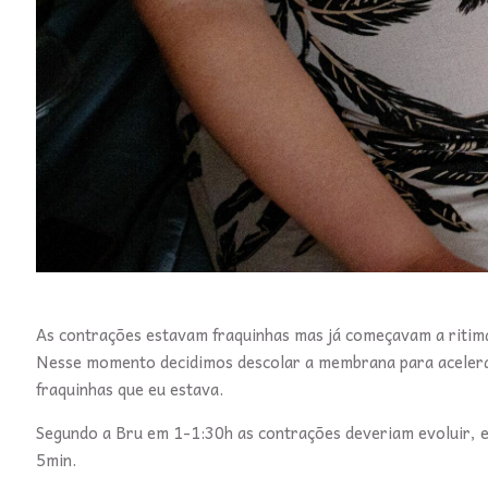
As contrações estavam fraquinhas mas já começavam a ritima
Nesse momento decidimos descolar a membrana para acelera
fraquinhas que eu estava.
Segundo a Bru em 1-1:30h as contrações deveriam evoluir, e
5min.