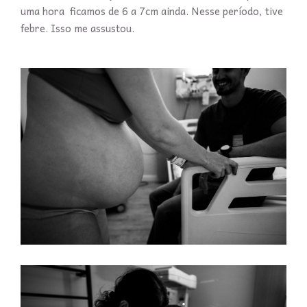
uma hora ficamos de 6 a 7cm ainda. Nesse período, tive
febre. Isso me assustou.