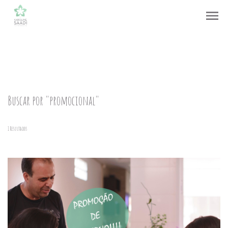
menu
Buscar por
"promocional"
1
Resultados