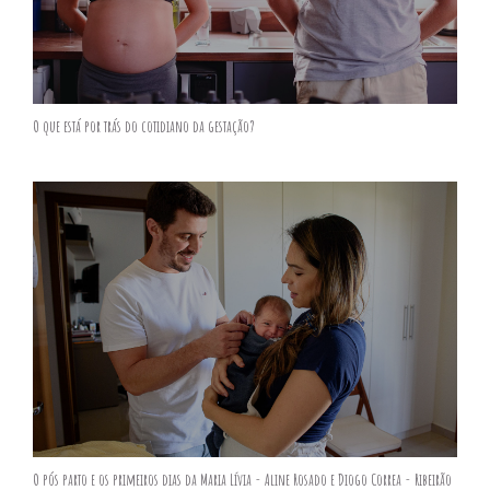
O que está por trás do cotidiano da gestação?
O pós parto e os primeiros dias da Maria Lívia - Aline Rosado e Diogo Correa - Ribeirão