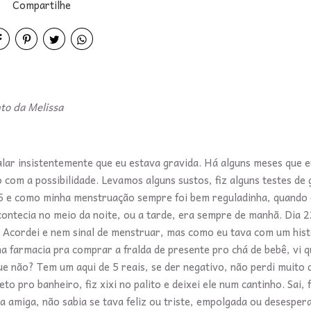
Compartilhe
to da Melissa
lar insistentemente que eu estava gravida. Há alguns meses que e
com a possibilidade. Levamos alguns sustos, fiz alguns testes de 
5 e como minha menstruação sempre foi bem reguladinha, quando 
ontecia no meio da noite, ou a tarde, era sempre de manhã. Dia 
. Acordei e nem sinal de menstruar, mas como eu tava com um hist
uma farmacia pra comprar a fralda de presente pro chá de bebê, vi q
e não? Tem um aqui de 5 reais, se der negativo, não perdi muito d
to pro banheiro, fiz xixi no palito e deixei ele num cantinho. Sai, 
 amiga, não sabia se tava feliz ou triste, empolgada ou desespera