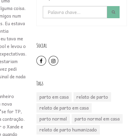
e uma
alguma coisa.
amigos num
s. Eu estava
ntia
 eu tava me
Social
bol e levou o
expectativas.
 estariam
vez pedi
inal de nada
Tags
anheiro
parto em casa
relato de parto
e nova
relato de parto em casa
"se for TP,
parto normal
parto normal em casa
a contração.
r o Xande e
relato de parto humanizado
 e quando