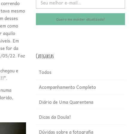
i correndo
u tava mesmo
um desses
Quero me manter atualizado!
 bem como
r aquilo
siveis. Em
se for da
2/05/22. Faz
Categorias
 chegou e
Todos
!!".
Acompanhamento Completo
, numa
lorido,
Diário de Uma Quarentena
Dicas da Doula!
Dúvidas sobre a fotografia