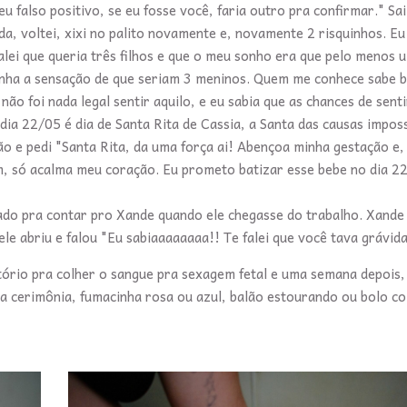
eu falso positivo, se eu fosse você, faria outro pra confirmar." Sa
a, voltei, xixi no palito novamente e, novamente 2 risquinhos. E
lei que queria três filhos e que o meu sonho era que pelo menos 
 tinha a sensação de que seriam 3 meninos. Quem me conhece sabe
o foi nada legal sentir aquilo, e eu sabia que as chances de senti
ia 22/05 é dia de Santa Rita de Cassia, a Santa das causas impos
o e pedi "Santa Rita, da uma força ai! Abençoa minha gestação e, 
m, só acalma meu coração. Eu prometo batizar esse bebe no dia 2
ado pra contar pro Xande quando ele chegasse do trabalho. Xande
le abriu e falou "Eu sabiaaaaaaaa!! Te falei que você tava grávida
ório pra colher o sangue pra sexagem fetal e uma semana depois
cerimônia, fumacinha rosa ou azul, balão estourando ou bolo co