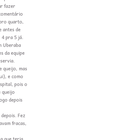
ar fazer
 comentário
pro quarto,
e antes de
 4 pra 5 já.
em Uberaba
es da equipe
 servia.
e queijo, mas
ui), e como
pital, pois o
 queijo
logo depois
 depois. Fez
avam fracas,
a que teria