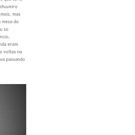
 chuveiro
 mais, mas
 a mesa do
u so
ncio,
inda eram
s voltas na
ava passando