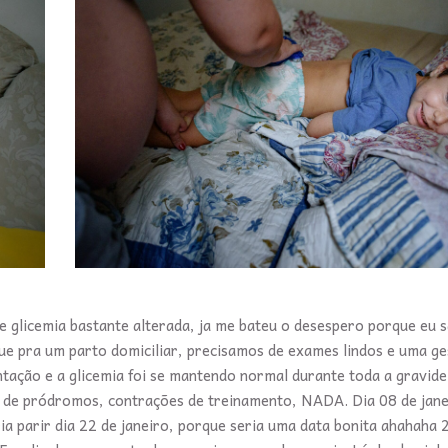
e glicemia bastante alterada, ja me bateu o desespero porque eu s
que pra um parto domiciliar, precisamos de exames lindos e uma g
mentação e a glicemia foi se mantendo normal durante toda a gravid
l de pródromos, contrações de treinamento, NADA. Dia 08 de jane
a parir dia 22 de janeiro, porque seria uma data bonita ahahaha