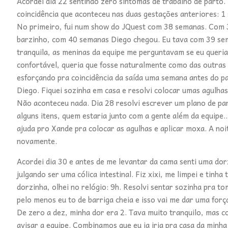
Acordei dia 22 sentindo zero sintomas de trabalho de parto.
coincidência que aconteceu nas duas gestações anteriores: 1
No primeiro, fui num show do JQuest com 38 semanas. Com 
barzinho, com 40 semanas Diego chegou. Eu tava com 39 sema
tranquila, as meninas da equipe me perguntavam se eu queria
confortável, queria que fosse naturalmente como das outra
esforçando pra coincidência da saída uma semana antes do par
Diego. Fiquei sozinha em casa e resolvi colocar umas agulha
Não aconteceu nada. Dia 28 resolvi escrever um plano de pa
alguns itens, quem estaria junto com a gente além da equipe.
ajuda pro Xande pra colocar as agulhas e aplicar moxa. A n
novamente.
Acordei dia 30 e antes de me levantar da cama senti uma dorz
julgando ser uma cólica intestinal. Fiz xixi, me limpei e ti
dorzinha, olhei no relógio: 9h. Resolvi sentar sozinha pra t
pelo menos eu to de barriga cheia e isso vai me dar uma for
De zero a dez, minha dor era 2. Tava muito tranquilo, mas c
avisar a equipe. Combinamos que eu ja iria pra casa da minha