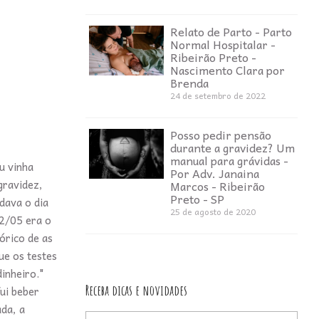
Relato de Parto - Parto
Normal Hospitalar -
Ribeirão Preto -
Nascimento Clara por
Brenda
24 de setembro de 2022
Posso pedir pensão
durante a gravidez? Um
manual para grávidas -
u vinha
Por Adv. Janaina
gravidez,
Marcos - Ribeirão
Preto - SP
dava o dia
25 de agosto de 2020
22/05 era o
órico de as
ue os testes
inheiro."
Receba dicas e novidades
fui beber
da, a