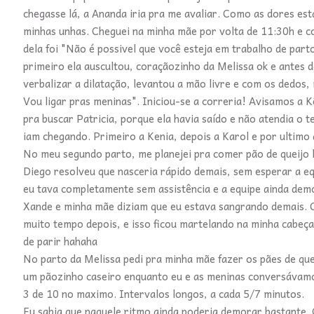
chegasse lá, a Ananda iria pra me avaliar. Como as dores est
minhas unhas. Cheguei na minha mãe por volta de 11:30h e c
dela foi "Não é possivel que você esteja em trabalho de par
primeiro ela auscultou, coraçãozinho da Melissa ok e antes 
verbalizar a dilatação, levantou a mão livre e com os dedos, m
Vou ligar pras meninas". Iniciou-se a correria! Avisamos a 
pra buscar Patricia, porque ela havia saído e não atendia o
iam chegando. Primeiro a Kenia, depois a Karol e por ultimo
No meu segundo parto, me planejei pra comer pão de queijo l
Diego resolveu que nasceria rápido demais, sem esperar a e
eu tava completamente sem assistência e a equipe ainda dem
Xande e minha mãe diziam que eu estava sangrando demais. Co
muito tempo depois, e isso ficou martelando na minha cabeça
de parir hahaha
No parto da Melissa pedi pra minha mãe fazer os pães de quei
um pãozinho caseiro enquanto eu e as meninas conversávamo
3 de 10 no maximo. Intervalos longos, a cada 5/7 minutos.
Eu sabia que naquele ritmo ainda poderia demorar bastante. 