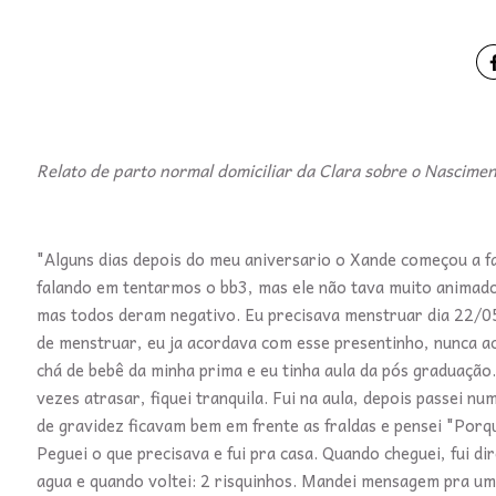
Relato de parto normal domiciliar da Clara sobre o Nascimen
"Alguns dias depois do meu aniversario o Xande começou a fa
falando em tentarmos o bb3, mas ele não tava muito animado 
mas todos deram negativo. Eu precisava menstruar dia 22/0
de menstruar, eu ja acordava com esse presentinho, nunca ac
chá de bebê da minha prima e eu tinha aula da pós graduação
vezes atrasar, fiquei tranquila. Fui na aula, depois passei n
de gravidez ficavam bem em frente as fraldas e pensei "Porqu
Peguei o que precisava e fui pra casa. Quando cheguei, fui dire
agua e quando voltei: 2 risquinhos. Mandei mensagem pra uma