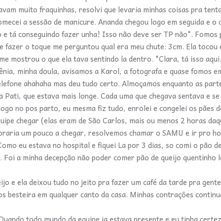
avam muito fraquinhas, resolvi que levaria minhas coisas pra tent
omecei a sessão de manicure. Ananda chegou logo em seguida e o
to e tá conseguindo fazer unha! Isso não deve ser TP não". Fomos 
de fazer o toque me perguntou qual era meu chute: 3cm. Ela tocou 
e mostrou o que ela tava sentindo la dentro. "Clara, tá isso aqui.
Kênia, minha doula, avisamos a Karol, a fotografa e quase fomos 
 telefone ahahaha mas deu tudo certo. Almoçamos enquanto as part
 a Pati, que estava mais longe. Cada uma que chegava sentava e se
ogo no pos parto, eu mesma fiz tudo, enrolei e congelei os pães d
quipe chegar (elas eram de São Carlos, mais ou menos 2 horas daq
oraria um pouco a chegar, resolvemos chamar o SAMU e ir pro hos
mo eu estava no hospital e fiquei La por 3 dias, so comi o pão de
. Foi a minha decepção não poder comer pão de queijo quentinho 
jo e ela deixou tudo no jeito pra fazer um café da tarde pra gente
s besteira em qualquer canto da casa. Minhas contrações continu
Quando todo mundo da equipe ja estava presente e eu tinha certez