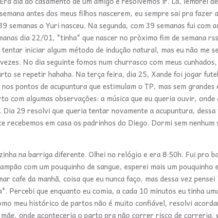
 Era dia do casamento de um amigo e resolvemos ir. Lá, lembrei d
 semana antes dos meus filhos nascerem, eu sempre sai pra fazer 
39 semanas o Yuri nasceu. Na segunda, com 39 semanas fui com 
nas dia 22/01, "tinha" que nascer no pròximo fim de semana rss
 tentar iniciar algum método de indução natural, mas eu não me se
s vezes. No dia seguinte fomos num churrasco com meus cunhados,
to se repetir hahaha. Na terça feira, dia 25, Xande foi jogar fute
s nos pontos de acupuntura que estimulam o TP, mas sem grandes 
rto com algumas observações: a música que eu queria ouvir, onde
.. Dia 29 resolvi que queria tentar novamente a acupuntura, dessa 
oite recebemos em casa os padrinhos do Diego. Dormi sem nenhum s
inha na barriga diferente. Olhei no relógio e era 8:50h. Fui pro b
nha tampão com um pouquinho de sangue, esperei mais um pouquinho 
omar cafe da manhã, coisa que eu nunca faço, mas dessa vez pensei 
ça". Percebi que enquanto eu comia, a cada 10 minutos eu tinha um
omo meu histórico de partos não é muito confiável, resolvi acorda
 mãe, onde aconteceria o parto pra não correr risco de correria,