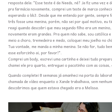
resposta dela: "Esse teste é da Needs, né? Ja fiz uma vez e d
pra farmácia novamente, comprei um teste de marca conhecid
esperando o bb3. Desde que me entendo por gente, sempre fa
três fosse uma menina, porém, não sei por qual motivo, eu
reagi quando descobri que meu segundo filho era um menino, nã
novamente eram grandes. Pra quem não sabe, sou católica e d
meio a choro, tremedeira e medo, coloquei meu joelho no chã
Tua vontade, me manda a minha menina. Se não for, tudo be
esse esforcinho ai, por favor!".
Comprei um body, escrevi uma cartinha e deixei tudo prepar
chamei ele pro quarto, entreguei o pacotinho com as coisas, e
Quando completei 8 semanas já amanheci na porta do laborat
chamada de vídeo enquanto o Xande trabalhava, sem nenhuma 
descobrimos que quem estava chegado era a Melissa.