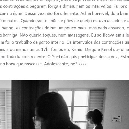
 contrações a pegarem força e diminuirem os intervalos. Fui pro
car na água. Dessa vez não foi diferente. Achei horrivel, doia bem
40 minutos. Quando sai, os pães e pães de queijo estava assados e
o banho, as contrações doiam um pouco mais, mas nada absurdo, e
a barriga. Não queria toques, nem massagens. Eu so ficava em sile
im foi o trabalho de parto inteiro. Os intervalos das contrações a
 mais ou menos umas 17h, fomos eu, Kenia, Diego e Karol dar uma
po todo la com a gente. O Yuri não quis participar dessa vez, Est
e na hora que nascesse. Adolescente, né? kkkk