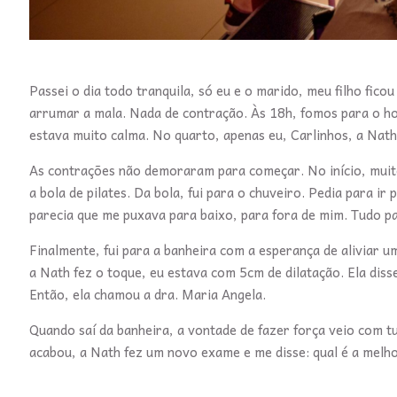
Passei o dia todo tranquila, só eu e o marido, meu filho fi
arrumar a mala. Nada de contração. Às 18h, fomos para o ho
estava muito calma. No quarto, apenas eu, Carlinhos, a Nath 
As contrações não demoraram para começar. No início, muito 
a bola de pilates. Da bola, fui para o chuveiro. Pedia para i
parecia que me puxava para baixo, para fora de mim. Tudo 
Finalmente, fui para a banheira com a esperança de aliviar u
a Nath fez o toque, eu estava com 5cm de dilatação. Ela diss
Então, ela chamou a dra. Maria Angela.
Quando saí da banheira, a vontade de fazer força veio com tu
acabou, a Nath fez um novo exame e me disse: qual é a melhor