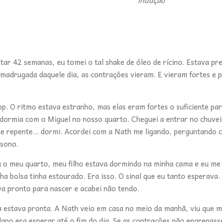
indução
etar 42 semanas, eu tomei o tal shake de óleo de rícino. Estava p
a madrugada daquele dia, as contrações vieram. E vieram fortes e 
 O ritmo estava estranho, mas elas eram fortes o suficiente par
 dormia com o Miguel no nosso quarto. Cheguei a entrar no chuve
de repente... dormi. Acordei com a Nath me ligando, perguntando
 sono.
a o meu quarto, meu filho estava dormindo na minha cama e eu me 
nha bolsa tinha estourado. Era isso. O sinal que eu tanto esperava.
va pronto para nascer e acabei não tendo.
ra estava pronta. A Nath veio em casa no meio da manhã, viu que 
plano era esperar até o fim do dia. Se as contrações não engrenass