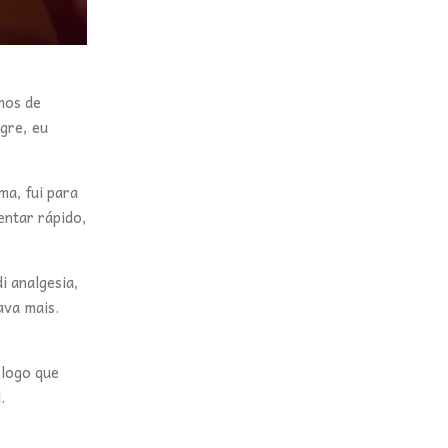
mos de
gre, eu
ma, fui para
entar rápido,
i analgesia,
ava mais.
 logo que
.