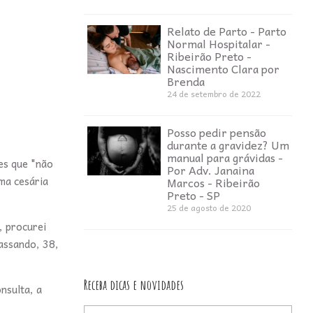
Relato de Parto - Parto
Normal Hospitalar -
Ribeirão Preto -
Nascimento Clara por
Brenda
24 de setembro de 2022
Posso pedir pensão
durante a gravidez? Um
manual para grávidas -
es que "não
Por Adv. Janaina
ma cesária
Marcos - Ribeirão
Preto - SP
25 de agosto de 2020
, procurei
assando, 38,
Receba dicas e novidades
nsulta, a