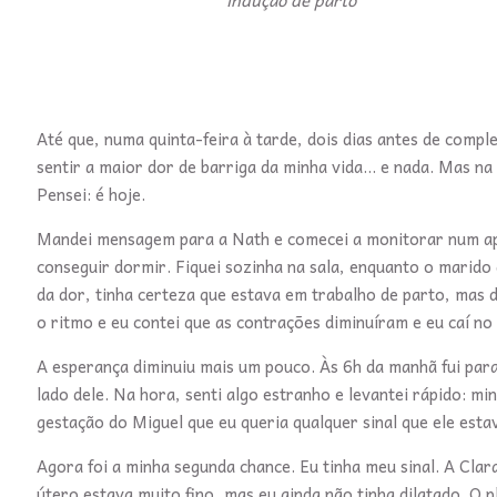
indução de parto
Até que, numa quinta-feira à tarde, dois dias antes de compl
sentir a maior dor de barriga da minha vida... e nada. Mas n
Pensei: é hoje.
Mandei mensagem para a Nath e comecei a monitorar num app.
conseguir dormir. Fiquei sozinha na sala, enquanto o marido
da dor, tinha certeza que estava em trabalho de parto, mas 
o ritmo e eu contei que as contrações diminuíram e eu caí no
A esperança diminuiu mais um pouco. Às 6h da manhã fui par
lado dele. Na hora, senti algo estranho e levantei rápido: mi
gestação do Miguel que eu queria qualquer sinal que ele esta
Agora foi a minha segunda chance. Eu tinha meu sinal. A Cla
útero estava muito fino, mas eu ainda não tinha dilatado. O 