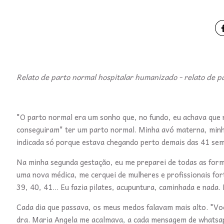
Relato de parto normal hospitalar humanizado - relato de pa
"O parto normal era um sonho que, no fundo, eu achava que n
conseguiram" ter um parto normal. Minha avó materna, minha
indicada só porque estava chegando perto demais das 41 se
Na minha segunda gestação, eu me preparei de todas as forma
uma nova médica, me cerquei de mulheres e profissionais fo
39, 40, 41... Eu fazia pilates, acupuntura, caminhada e nada.
Cada dia que passava, os meus medos falavam mais alto. "Você
dra. Maria Angela me acalmava, a cada mensagem de whatsapp