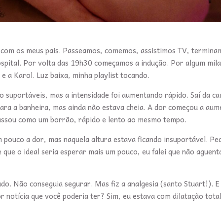
cou com os meus pais. Passeamos, comemos, assistimos TV, termina
spital. Por volta das 19h30 começamos a indução. Por algum mila
e a Karol. Luz baixa, minha playlist tocando.
suportáveis, mas a intensidade foi aumentando rápido. Saí da ca
r para a banheira, mas ainda não estava cheia. A dor começou a aum
passou como um borrão, rápido e lento ao mesmo tempo.
m pouco a dor, mas naquela altura estava ficando insuportável. Ped
e que o ideal seria esperar mais um pouco, eu falei que não aguent
do. Não conseguia segurar. Mas fiz a analgesia (santo Stuart!). E
 notícia que você poderia ter? Sim, eu estava com dilatação total