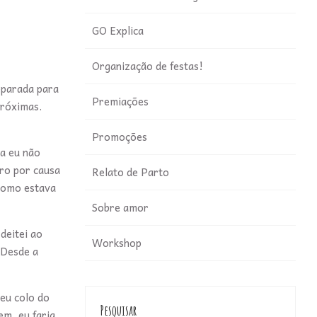
GO Explica
Organização de festas!
reparada para
Premiações
próximas.
Promoções
a eu não
iro por causa
Relato de Parto
 como estava
Sobre amor
deitei ao
Workshop
 Desde a
meu colo do
Pesquisar
em, eu faria