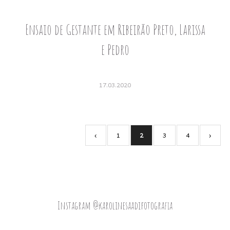
Ensaio de Gestante em Ribeirão Preto, Larissa
e Pedro
17.03.2020
‹
1
2
3
4
›
Instagram @karolinesaadifotografia