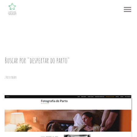
menu
Buscar por
"despertar do parto"
2
Resultados