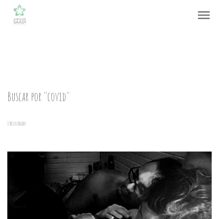
menu
Buscar por
"covid"
1
Resultados