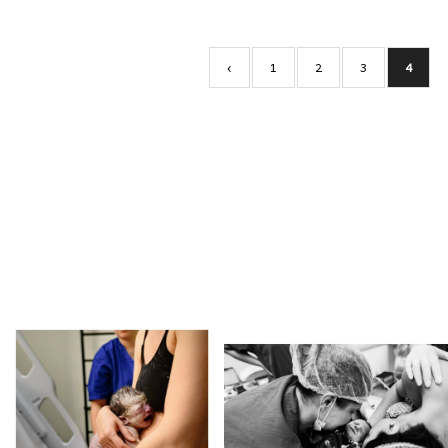
‹
1
2
3
4