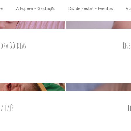
rn
A Espera - Gestação
Dia de Festa! - Eventos
Va
ora 30 dias
Ens
a Laís
E