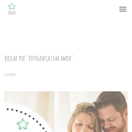
menu
Buscar por
"fotografia com amor"
1
Resultados