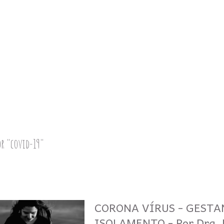
or
"covid-19"
CORONA VÍRUS - GESTA
ISOLAMENTO - Por Dra. 