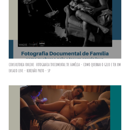
CONSULTORIA ONLINE: FOTOGRAFIA DOCUMENTAL DE FAMÍLIA - COMO QUEBRAR O GELO E TER UM
ENSAIO LEVE - RIBEIRÃO PRETO - SP