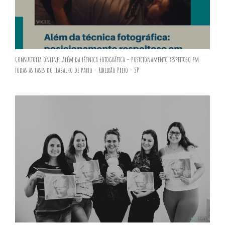
Consultoria online: Além da Técnica Fotográfica - Posicionamento respeitoso em
todas as fases do trabalho de parto - Ribeirão Preto - SP